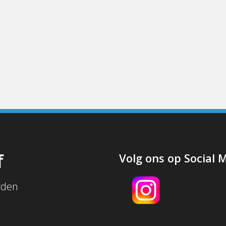
f
Volg ons op Social 
rden