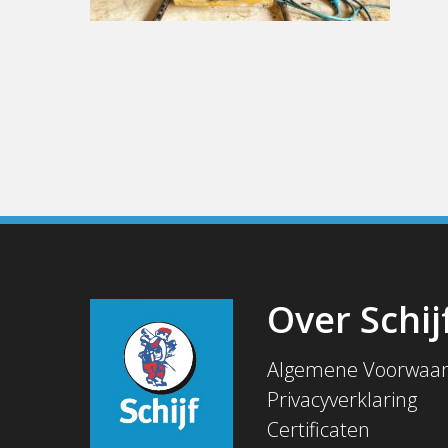
Over Schij
Algemene Voorwaa
Privacyverklaring
Certificaten