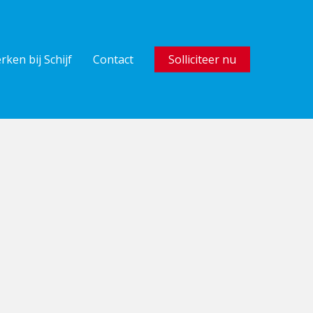
rken bij Schijf
Contact
Solliciteer nu