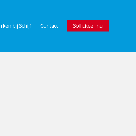
rken bij Schijf
Contact
Solliciteer nu