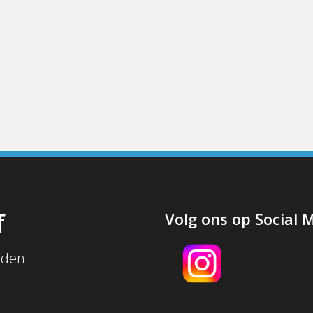
f
Volg ons op Social 
rden