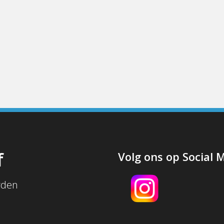
f
Volg ons op Social 
rden