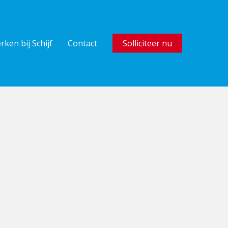
rken bij Schijf
Contact
Solliciteer nu