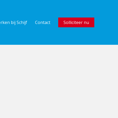
rken bij Schijf
Contact
Solliciteer nu