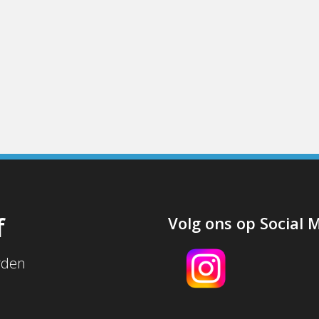
f
Volg ons op Social 
rden