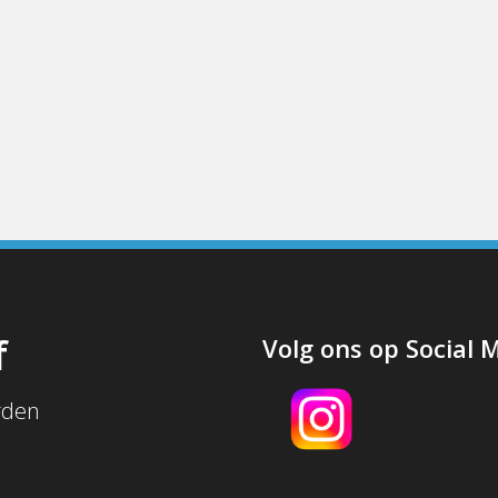
f
Volg ons op Social 
rden