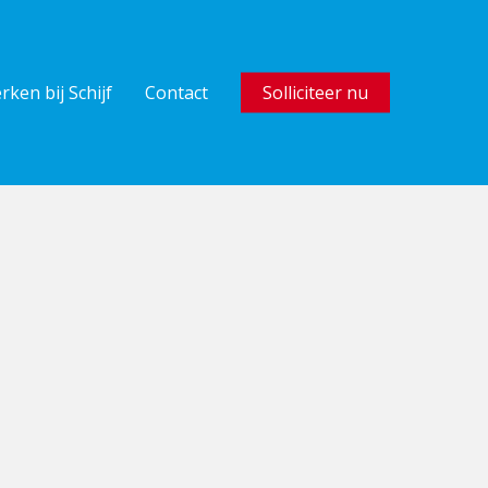
rken bij Schijf
Contact
Solliciteer nu