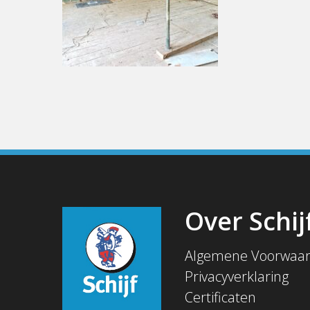
Over Schij
Algemene Voorwaa
Privacyverklaring
Certificaten