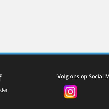
f
Volg ons op Social 
rden