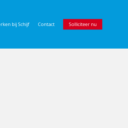
rken bij Schijf
Contact
Solliciteer nu