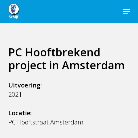
Skip
Menu
to
Close
main
Men
content
PC Hooftbrekend
project in Amsterdam
Uitvoering:
2021
Locatie:
PC Hooftstraat Amsterdam