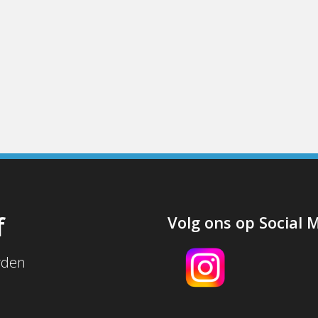
f
Volg ons op Social 
rden