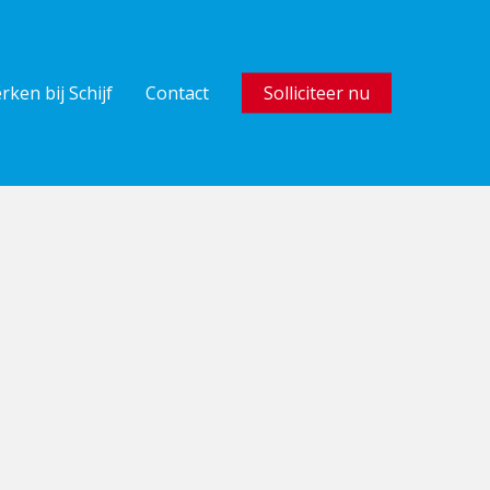
rken bij Schijf
Contact
Solliciteer nu