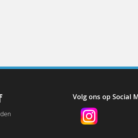
f
Volg ons op Social 
rden