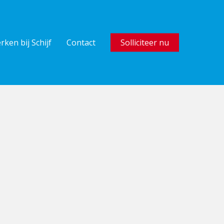
rken bij Schijf
Contact
Solliciteer nu