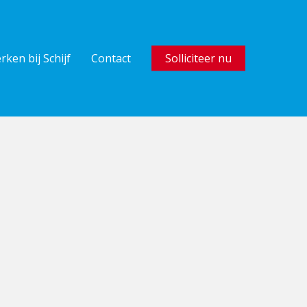
rken bij Schijf
Contact
Solliciteer nu