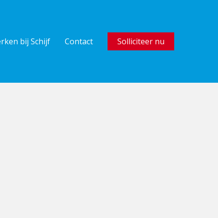
rken bij Schijf
Contact
Solliciteer nu