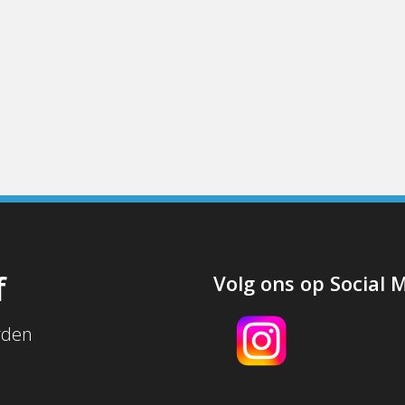
f
Volg ons op Social 
rden