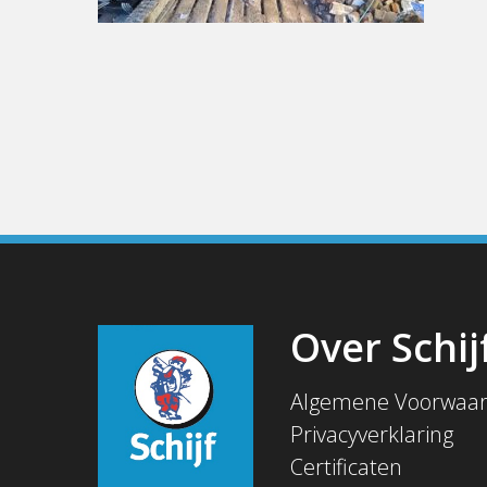
Over Schij
Algemene Voorwaa
Privacyverklaring
Certificaten