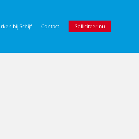
rken bij Schijf
Contact
Solliciteer nu