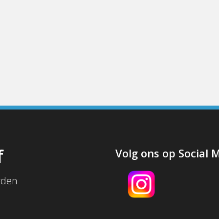
f
Volg ons op Social 
rden