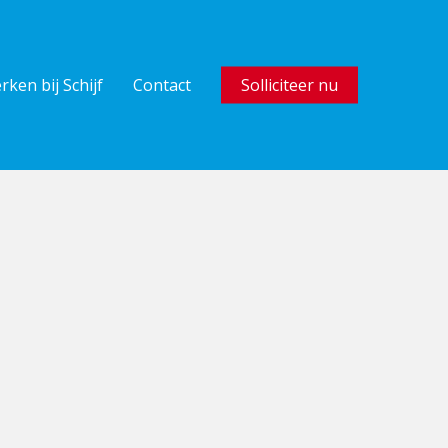
rken bij Schijf
Contact
Solliciteer nu