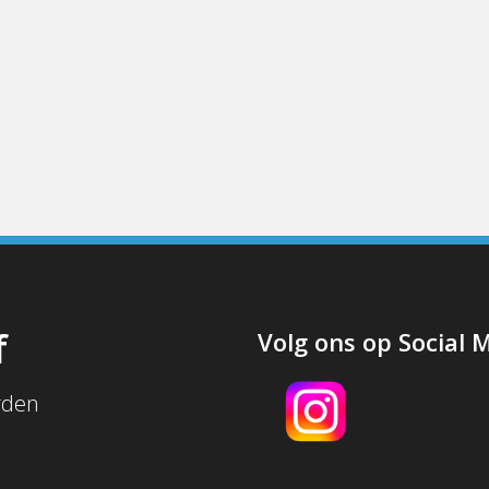
f
Volg ons op Social 
rden