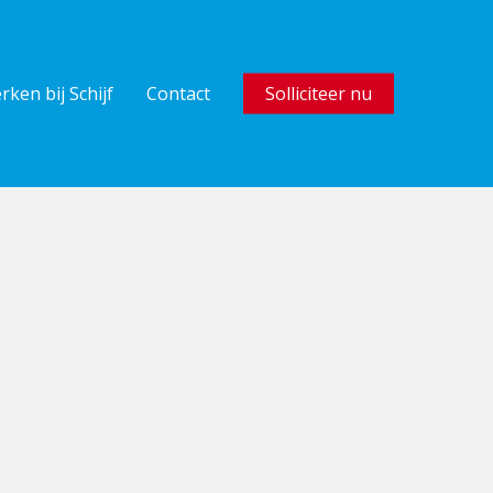
rken bij Schijf
Contact
Solliciteer nu