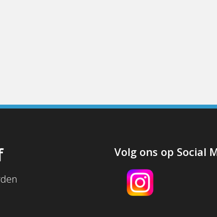
f
Volg ons op Social 
rden