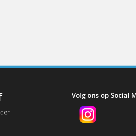
f
Volg ons op Social 
rden