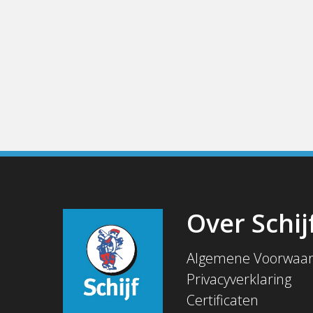
Over Schij
Algemene Voorwaa
Privacyverklaring
Certificaten