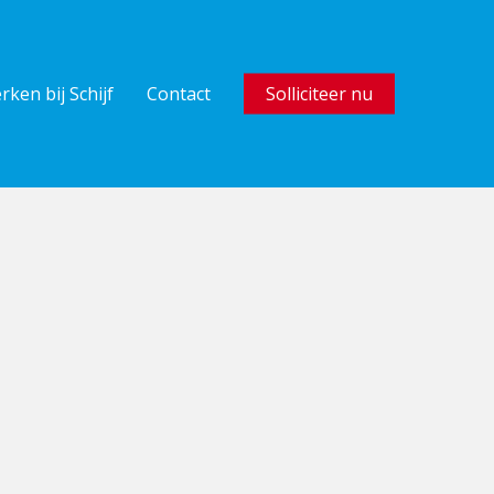
rken bij Schijf
Contact
Solliciteer nu