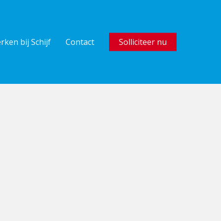
rken bij Schijf
Contact
Solliciteer nu