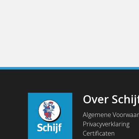
Over Schij
Algemene Voorwaa
Privacyverklaring
Certificaten