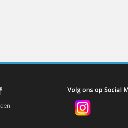
f
Volg ons op Social 
rden