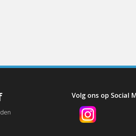
f
Volg ons op Social 
rden