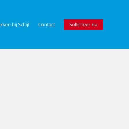
rken bij Schijf
Contact
Solliciteer nu