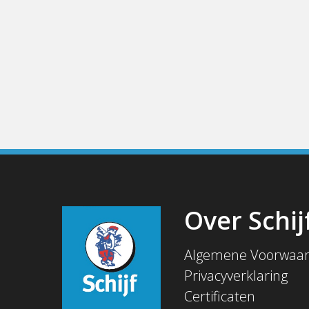
Over Schij
Algemene Voorwaa
Privacyverklaring
Certificaten