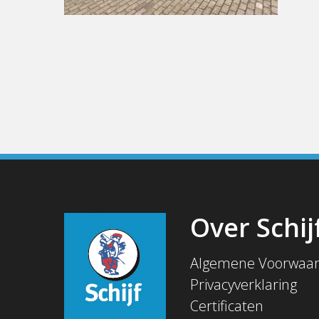
Over Schij
Algemene Voorwaa
Privacyverklaring
Certificaten