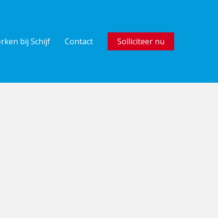
rken bij Schijf
Contact
Solliciteer nu