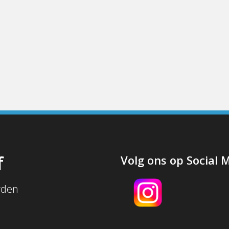
f
Volg ons op Social 
rden