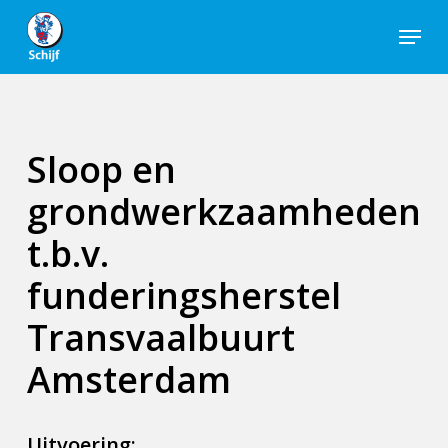
Skip
Menu
to
Close
main
Men
content
Sloop en
grondwerkzaamheden
t.b.v.
funderingsherstel
Transvaalbuurt
Amsterdam
Uitvoering: