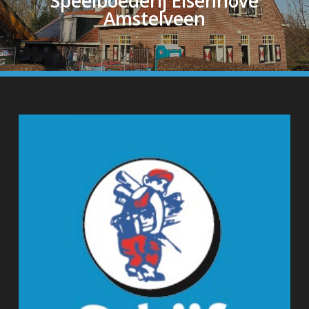
Speelboederij Elsenhove
Amstelveen