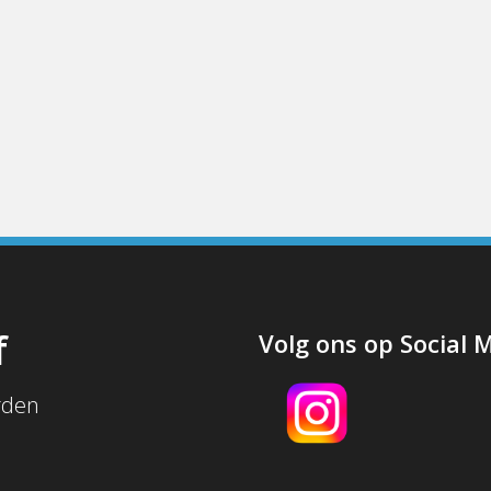
f
Volg ons op Social 
rden