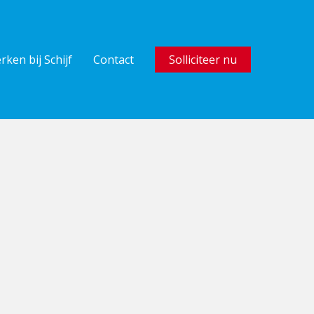
rken bij Schijf
Contact
Solliciteer nu