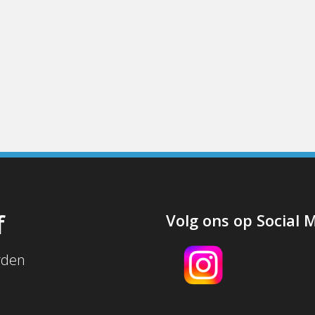
f
Volg ons op Social 
rden