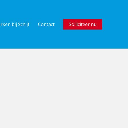
rken bij Schijf
Contact
Solliciteer nu