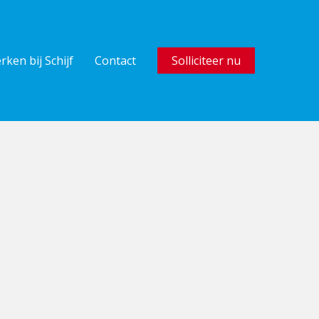
rken bij Schijf
Contact
Solliciteer nu