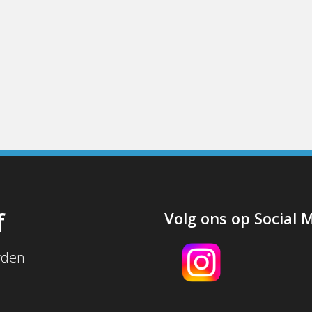
f
Volg ons op Social 
rden