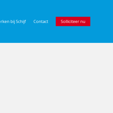
rken bij Schijf
Contact
Solliciteer nu