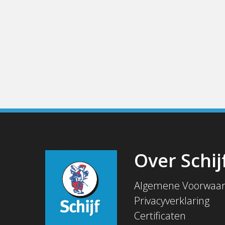
Over Schij
Algemene Voorwaa
Privacyverklaring
Certificaten