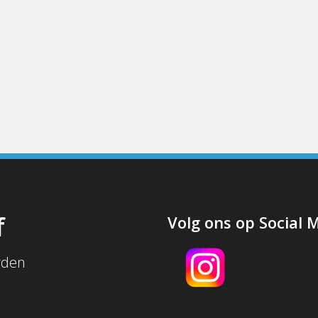
f
Volg ons op Social 
rden