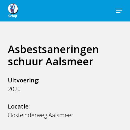
Skip
Menu
to
Close
main
Men
content
Asbestsaneringen
schuur Aalsmeer
Uitvoering:
2020
Locatie:
Oosteinderweg Aalsmeer