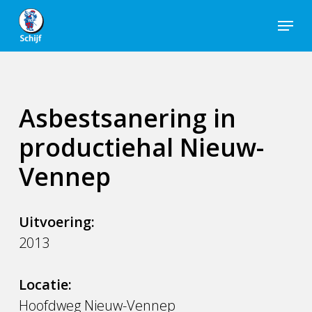
Skip
Menu
to
Close
main
Men
content
Asbestsanering in
productiehal Nieuw-
Vennep
Uitvoering:
2013
Locatie:
Hoofdweg Nieuw-Vennep