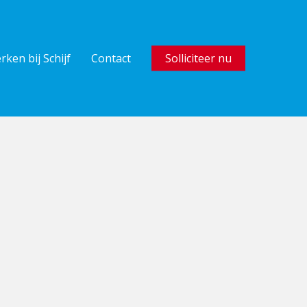
rken bij Schijf
Contact
Solliciteer nu