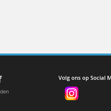
f
Volg ons op Social 
rden