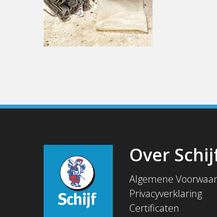
Over Schij
Algemene Voorwaa
Privacyverklaring
Certificaten