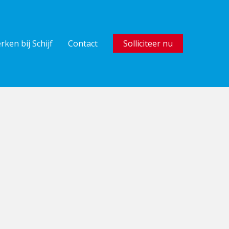
rken bij Schijf
Contact
Solliciteer nu