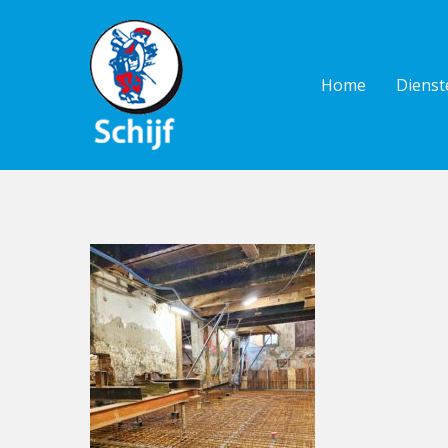
Skip
to
main
Home
Dienst
content