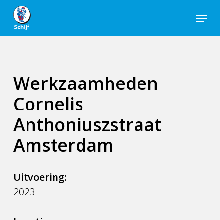
Skip
Menu
to
Close
main
Men
content
Werkzaamheden
Cornelis
Anthoniuszstraat
Amsterdam
Uitvoering:
2023