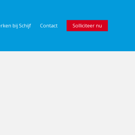
rken bij Schijf
Contact
Solliciteer nu