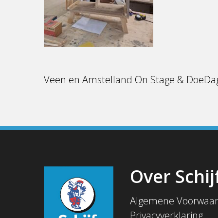
Veen en Amstelland On Stage & DoeDa
Over Schij
Algemene Voorwaa
Privacyverklaring