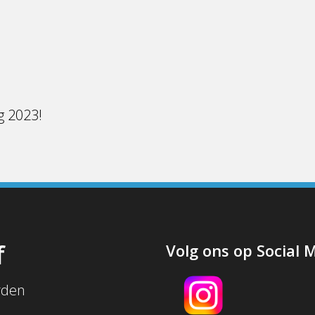
g 2023!
f
Volg ons op Social 
rden