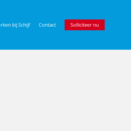
rken bij Schijf
Contact
Solliciteer nu