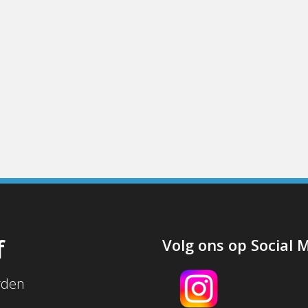
f
Volg ons op Social 
rden