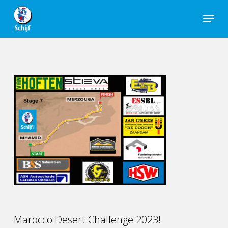
Skip
Menu
to
Close
main
Men
content
Marocco Desert Challenge 2023!