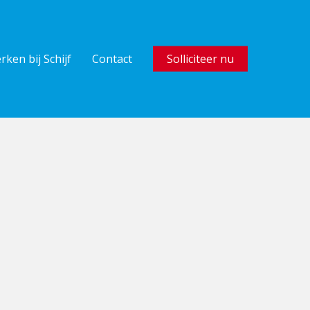
rken bij Schijf
Contact
Solliciteer nu