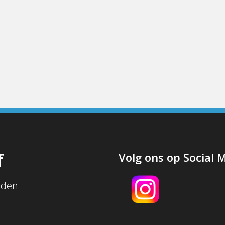
f
Volg ons op Social 
rden