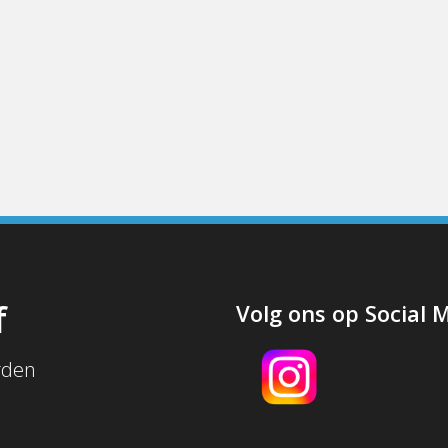
f
Volg ons op Social 
rden