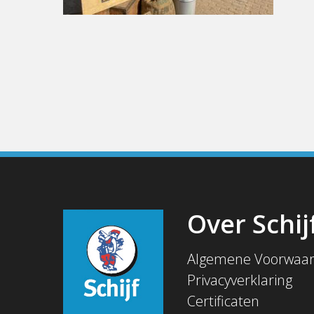
Over Schij
Algemene Voorwaa
Privacyverklaring
Certificaten