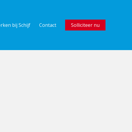
rken bij Schijf
Contact
Solliciteer nu