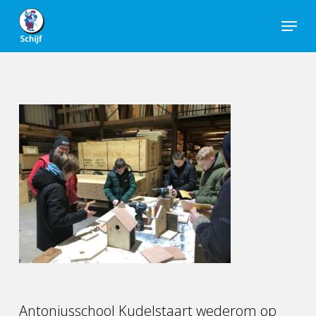
Skip
Menu
to
Close
main
Men
content
Antoniusschool Kudelstaart wederom op