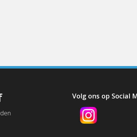
f
Volg ons op Social 
rden