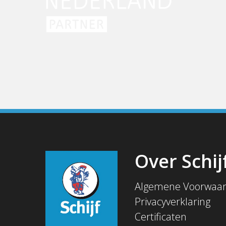
Over Schij
Algemene Voorwaa
Privacyverklaring
Certificaten