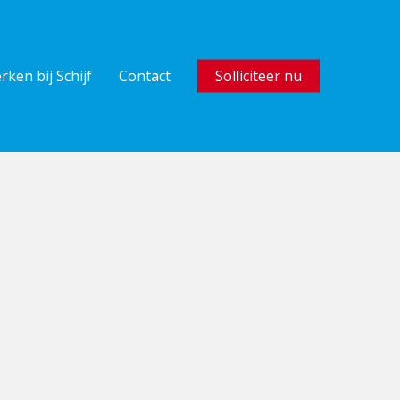
rken bij Schijf
Contact
Solliciteer nu