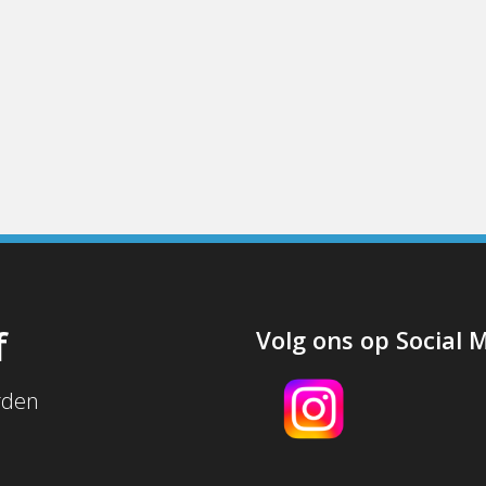
f
Volg ons op Social 
rden