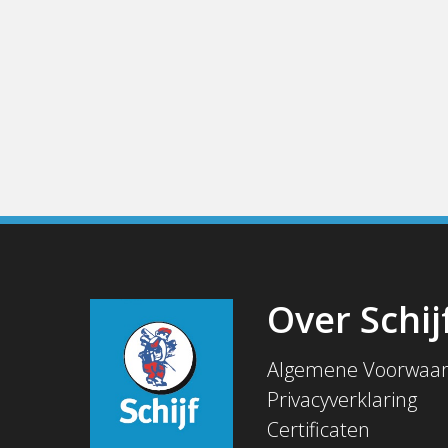
Over Schij
Algemene Voorwaa
Privacyverklaring
Certificaten