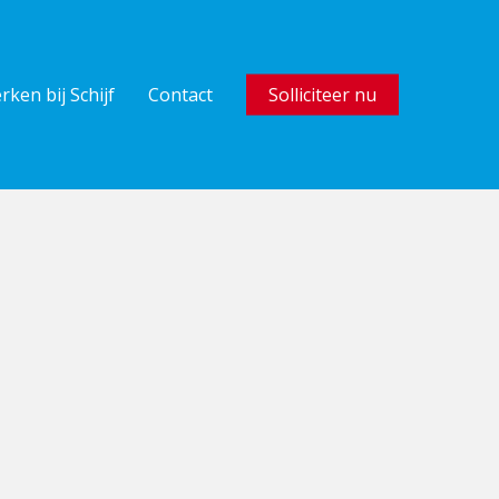
rken bij Schijf
Contact
Solliciteer nu