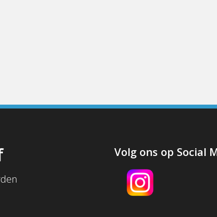
f
Volg ons op Social 
rden