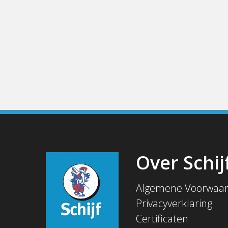
Over Schij
Algemene Voorwaa
Privacyverklaring
Certificaten