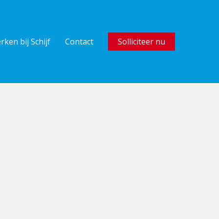
rken bij Schijf
Contact
Solliciteer nu