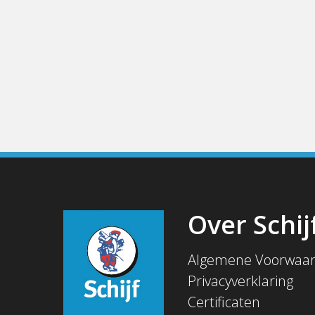
Over Schij
Algemene Voorwaa
Privacyverklaring
Certificaten