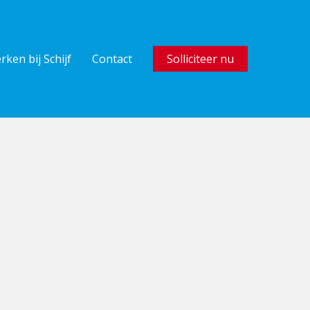
rken bij Schijf
Contact
Solliciteer nu