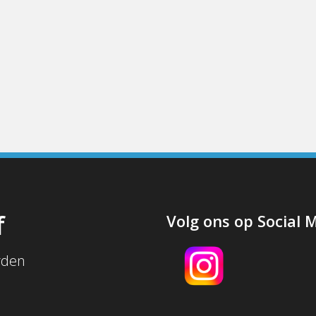
f
Volg ons op Social 
rden